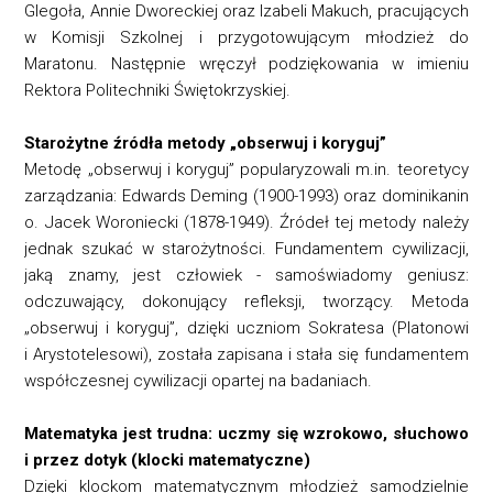
Glegoła, Annie Dworeckiej oraz Izabeli Makuch, pracujących
w Komisji Szkolnej i przygotowującym młodzież do
Maratonu. Następnie wręczył podziękowania w imieniu
Rektora Politechniki Świętokrzyskiej.
Starożytne źródła metody „obserwuj i koryguj”
Metodę „obserwuj i koryguj” popularyzowali m.in. teoretycy
zarządzania: Edwards Deming (1900-1993) oraz dominikanin
o. Jacek Woroniecki (1878-1949). Źródeł tej metody należy
jednak szukać w starożytności. Fundamentem cywilizacji,
jaką znamy, jest człowiek - samoświadomy geniusz:
odczuwający, dokonujący refleksji, tworzący. Metoda
„obserwuj i koryguj”, dzięki uczniom Sokratesa (Platonowi
i Arystotelesowi), została zapisana i stała się fundamentem
współczesnej cywilizacji opartej na badaniach.
Matematyka jest trudna: uczmy się wzrokowo, słuchowo
i przez dotyk (klocki matematyczne)
Dzięki klockom matematycznym młodzież samodzielnie