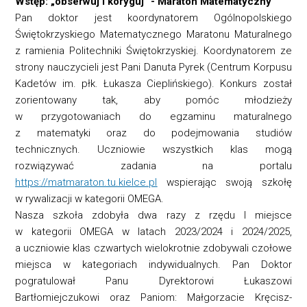
Wstęp: „obserwuj i koryguj” - Maraton Matematyczny
Pan doktor jest koordynatorem Ogólnopolskiego
Świętokrzyskiego Matematycznego Maratonu Maturalnego
z ramienia Politechniki Świętokrzyskiej. Koordynatorem ze
strony nauczycieli jest Pani Danuta Pyrek (Centrum Korpusu
Kadetów im. płk. Łukasza Cieplińskiego). Konkurs został
zorientowany tak, aby pomóc młodzieży
w przygotowaniach do egzaminu maturalnego
z matematyki oraz do podejmowania studiów
technicznych. Uczniowie wszystkich klas mogą
rozwiązywać zadania na portalu
https://matmaraton.tu.kielce.pl
wspierając swoją szkołę
w rywalizacji w kategorii OMEGA.
Nasza szkoła zdobyła dwa razy z rzędu I miejsce
w kategorii OMEGA w latach 2023/2024 i 2024/2025,
a uczniowie klas czwartych wielokrotnie zdobywali czołowe
miejsca w kategoriach indywidualnych. Pan Doktor
pogratulował Panu Dyrektorowi Łukaszowi
Bartłomiejczukowi oraz Paniom: Małgorzacie Kręcisz-