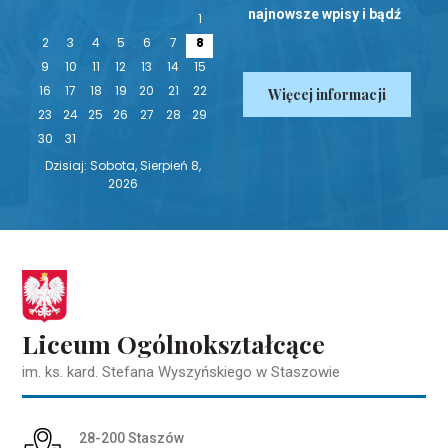
najnowsze wpisy i bądź
1
na bieżąco!
2
3
4
5
6
7
8
9
10
11
12
13
14
15
16
17
18
19
20
21
22
Więcej informacji
23
24
25
26
27
28
29
30
31
Dzisiaj: Sobota, Sierpień 8,
2026
Liceum Ogólnokształcące
im. ks. kard. Stefana Wyszyńskiego w Staszowie
Adres pocztowy:
28-200 Staszów