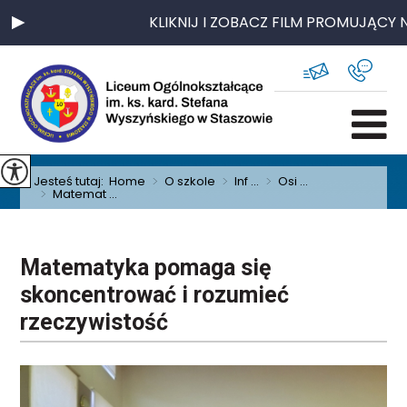
KLIKNIJ I ZOBACZ FILM PROMUJĄCY N
Jesteś tutaj:
Home
>
O szkole
>
Inf ...
>
Osi ...
>
Matemat ...
Matematyka pomaga się
skoncentrować i rozumieć
rzeczywistość