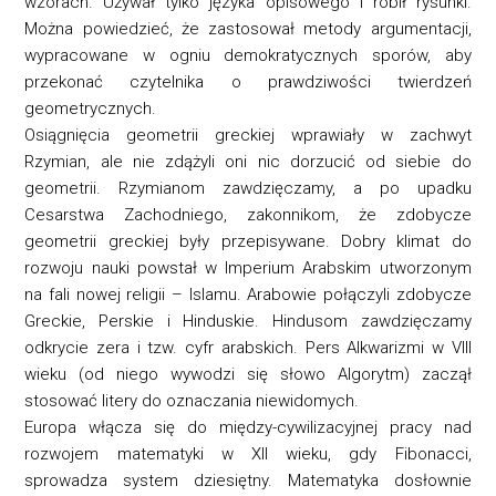
wzorach. Używał tylko języka opisowego i robił rysunki.
Można powiedzieć, że zastosował metody argumentacji,
wypracowane w ogniu demokratycznych sporów, aby
przekonać czytelnika o prawdziwości twierdzeń
geometrycznych.
Osiągnięcia geometrii greckiej wprawiały w zachwyt
Rzymian, ale nie zdążyli oni nic dorzucić od siebie do
geometrii. Rzymianom zawdzięczamy, a po upadku
Cesarstwa Zachodniego, zakonnikom, że zdobycze
geometrii greckiej były przepisywane. Dobry klimat do
rozwoju nauki powstał w Imperium Arabskim utworzonym
na fali nowej religii – Islamu. Arabowie połączyli zdobycze
Greckie, Perskie i Hinduskie. Hindusom zawdzięczamy
odkrycie zera i tzw. cyfr arabskich. Pers Alkwarizmi w VIII
wieku (od niego wywodzi się słowo Algorytm) zaczął
stosować litery do oznaczania niewidomych.
Europa włącza się do między-cywilizacyjnej pracy nad
rozwojem matematyki w XII wieku, gdy Fibonacci,
sprowadza system dziesiętny. Matematyka dosłownie