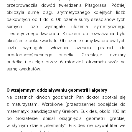
przeprowadziła dowód twierdzenia Pitagorasa. Później
obliczyła sumę ciągu arytmetycznego kolejnych liczb
całkowitych od 1 do
n.
Obliczenie sumy sześcianów tych
samych liczb wymagało ułożenia symetrycznego
i estetycznego kwadratu. Kluczem do rozwiązania było
określenie boku kwadratu. Obliczenie sumy kwadratów tych
liczb wymagało włożenia sześciu piramid do
prostopadłościennego pudełka. Określając rozmiary
pudełka i dzieląc przez 6 młodzież otrzymała wzór na
sumę kwadratów.
O wzajemnym oddziaływaniu geometrii i algebry
Na ostatnich dwóch godzinach Pan doktor spotkał się
z maturzystami. Wzrokowe (przestrzenne) podejście do
matematyki zawdzięczamy Grekom. Euklides, około 100 lat
po Sokratesie, spisał osiągnięcia geometrii greckiej
w słynnym dziele „elementy”. Euklides nie używał liter we