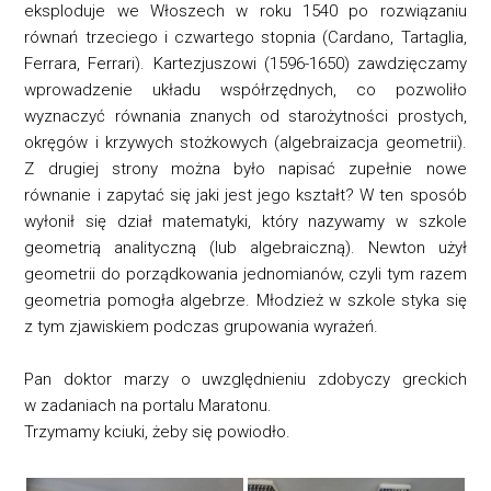
eksploduje we Włoszech w roku 1540 po rozwiązaniu
równań trzeciego i czwartego stopnia (Cardano, Tartaglia,
Ferrara, Ferrari). Kartezjuszowi (1596-1650) zawdzięczamy
wprowadzenie układu współrzędnych, co pozwoliło
wyznaczyć równania znanych od starożytności prostych,
okręgów i krzywych stożkowych (algebraizacja geometrii).
Z drugiej strony można było napisać zupełnie nowe
równanie i zapytać się jaki jest jego kształt? W ten sposób
wyłonił się dział matematyki, który nazywamy w szkole
geometrią analityczną (lub algebraiczną). Newton użył
geometrii do porządkowania jednomianów, czyli tym razem
geometria pomogła algebrze. Młodzież w szkole styka się
z tym zjawiskiem podczas grupowania wyrażeń.
Pan doktor marzy o uwzględnieniu zdobyczy greckich
w zadaniach na portalu Maratonu.
Trzymamy kciuki, żeby się powiodło.