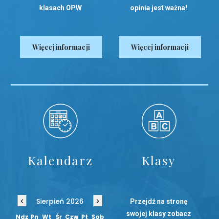
klasach OPW
opinia jest ważna!
Więcej informacji
Więcej informacji
Kalendarz
Klasy
‹
›
Sierpień 2026
Przejdź na stronę
swojej klasy zobacz
Ndz
Pn
Wt
Śr
Czw
Pt
Sob