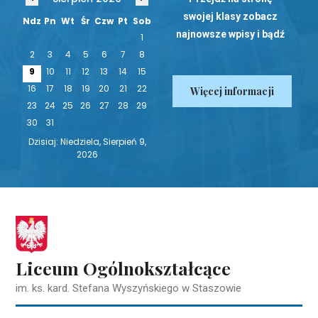
swojej klasy zobacz
Ndz
Pn
Wt
Śr
Czw
Pt
Sob
najnowsze wpisy i bądź
1
na bieżąco!
2
3
4
5
6
7
8
9
10
11
12
13
14
15
16
17
18
19
20
21
22
Więcej informacji
23
24
25
26
27
28
29
30
31
Dzisiaj: Niedziela, Sierpień 9,
2026
Liceum Ogólnokształcące
im. ks. kard. Stefana Wyszyńskiego w Staszowie