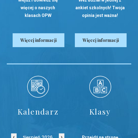
więcej o naszych
ankiet szkolnych! Twoja
klasach OPW
opinia jest ważna!
Więcej informacji
Więcej informacji
Kalendarz
Klasy
‹
›
Sierpień 2026
Przejdź na stronę