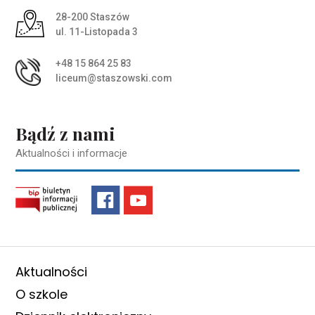
Adres pocztowy:
28-200 Staszów
ul. 11-Listopada 3
+48 15 864 25 83
liceum@staszowski.com
Bądź z nami
Aktualności i informacje
Aktualności
O szkole