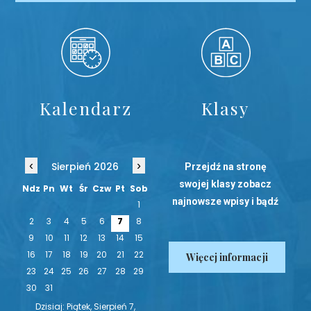
Kalendarz
Klasy
‹
›
Sierpień 2026
Przejdź na stronę
swojej klasy zobacz
Ndz
Pn
Wt
Śr
Czw
Pt
Sob
najnowsze wpisy i bądź
1
na bieżąco!
2
3
4
5
6
7
8
9
10
11
12
13
14
15
16
17
18
19
20
21
22
Więcej informacji
23
24
25
26
27
28
29
30
31
Dzisiaj: Piątek, Sierpień 7,