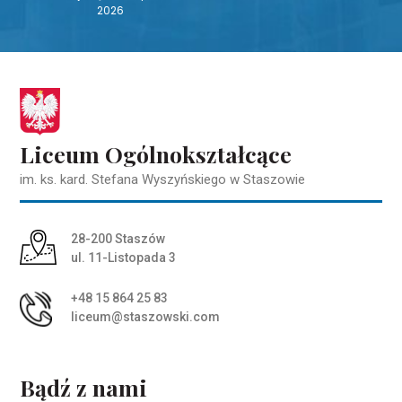
2026
Liceum Ogólnokształcące
im. ks. kard. Stefana Wyszyńskiego w Staszowie
Adres pocztowy:
28-200 Staszów
ul. 11-Listopada 3
+48 15 864 25 83
liceum@staszowski.com
Bądź z nami