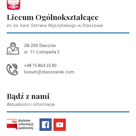
Liceum Ogólnokształcące
im. ks. kard. Stefana Wyszyńskiego w Staszowie
Adres pocztowy:
28-200 Staszów
ul. 11-Listopada 3
+48 15 864 25 83
liceum@staszowski.com
Bądź z nami
Aktualności i informacje