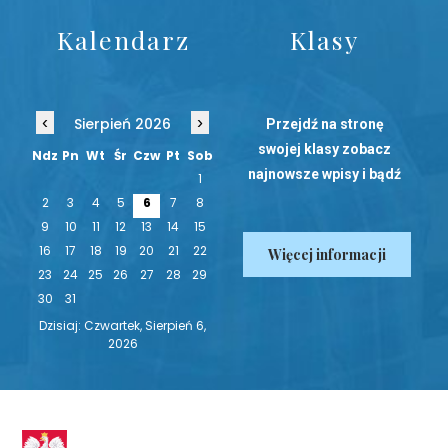
Kalendarz
Klasy
‹
›
Sierpień 2026
Przejdź na stronę
swojej klasy zobacz
Ndz
Pn
Wt
Śr
Czw
Pt
Sob
najnowsze wpisy i bądź
1
na bieżąco!
2
3
4
5
6
7
8
9
10
11
12
13
14
15
16
17
18
19
20
21
22
Więcej informacji
23
24
25
26
27
28
29
30
31
Dzisiaj: Czwartek, Sierpień 6,
2026