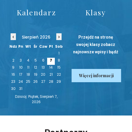
Kalendarz
Klasy
‹
›
Sierpień 2026
Przejdź na stronę
swojej klasy zobacz
Ndz
Pn
Wt
Śr
Czw
Pt
Sob
najnowsze wpisy i bądź
1
na bieżąco!
2
3
4
5
6
7
8
9
10
11
12
13
14
15
16
17
18
19
20
21
22
Więcej informacji
23
24
25
26
27
28
29
30
31
Dzisiaj: Piątek, Sierpień 7,
2026