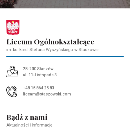
Liceum Ogólnokształcące
im. ks. kard. Stefana Wyszyńskiego w Staszowie
Adres pocztowy:
28-200 Staszów
ul. 11-Listopada 3
+48 15 864 25 83
liceum@staszowski.com
Bądź z nami
Aktualności i informacje