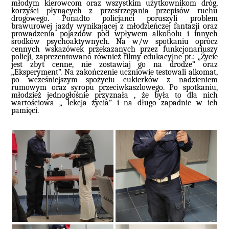
młodym kierowcom oraz wszystkim użytkownikom dróg,
korzyści płynących z przestrzegania przepisów ruchu
drogowego. Ponadto policjanci poruszyli problem
brawurowej jazdy wynikającej z młodzieńczej fantazji oraz
prowadzenia pojazdów pod wpływem alkoholu i innych
środków psychoaktywnych. Na w/w spotkaniu oprócz
cennych wskazówek przekazanych przez funkcjonariuszy
policji, zaprezentowano również filmy edukacyjne pt.: „Życie
jest zbyt cenne, nie zostawiaj go na drodze” oraz
„Eksperyment”. Na zakończenie uczniowie testowali alkomat,
po wcześniejszym spożyciu cukierków z nadzieniem
rumowym oraz syropu przeciwkaszlowego. Po spotkaniu,
młodzież jednogłośnie przyznała , że była to dla nich
wartościowa „ lekcja życia” i na długo zapadnie w ich
pamięci.