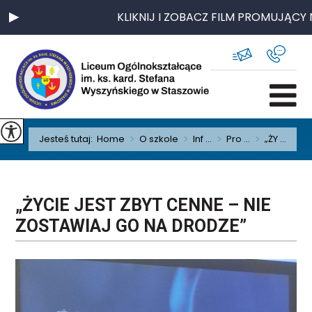
KLIKNIJ I ZOBACZ FILM PROMUJĄCY N
Jesteś tutaj:
Home
>
O szkole
>
Inf ...
>
Pro ...
>
„ŻY ...
„ŻYCIE JEST ZBYT CENNE – NIE
ZOSTAWIAJ GO NA DRODZE”