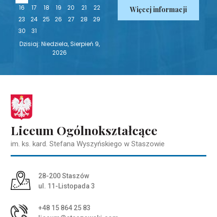
16
17
18
19
20
21
22
Więcej informacji
23
24
25
26
27
28
29
30
31
Dzisiaj: Niedziela, Sierpień 9,
2026
Liceum Ogólnokształcące
im. ks. kard. Stefana Wyszyńskiego w Staszowie
Adres pocztowy:
28-200 Staszów
ul. 11-Listopada 3
+48 15 864 25 83