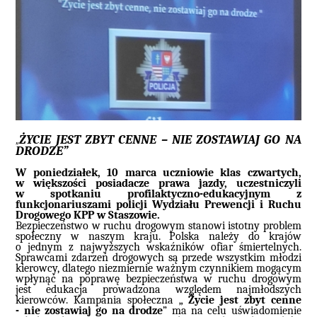
ŻYCIE JEST ZBYT CENNE – NIE ZOSTAWIAJ GO NA
„
DRODZE”
W poniedziałek, 10 marca
uczniowie klas czwartych,
w większości posiadacze prawa jazdy, uczestniczyli
w spotkaniu profilaktyczno-edukacyjnym
z
funkcjonariuszami policji Wydziału Prewencji i Ruchu
Drogowego KPP w Staszowie.
Bezpieczeństwo w ruchu drogowym stanowi istotny problem
społeczny w naszym kraju. Polska należy do krajów
o jednym z najwyższych wskaźników ofiar śmiertelnych.
Sprawcami zdarzeń drogowych są przede wszystkim młodzi
kierowcy, dlatego niezmiernie ważnym czynnikiem mogącym
wpłynąć na poprawę bezpieczeństwa w ruchu drogowym
jest edukacja prowadzona względem najmłodszych
kierowców. Kampania społeczna „
Życie jest zbyt cenne
- nie zostawiaj go na drodze
” ma na celu uświadomienie