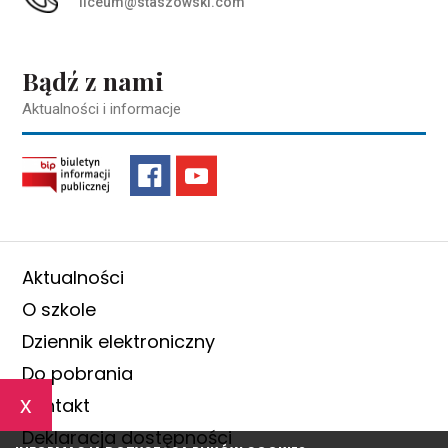
liceum@staszowski.com
Bądź z nami
Aktualności i informacje
Aktualności
O szkole
Dziennik elektroniczny
Do pobrania
x
Kontakt
Deklaracja dostępności