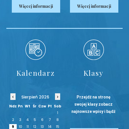
Więcej informacji
Więcej informacji
Kalendarz
Klasy
‹
›
Sierpień 2026
Przejdź na stronę
swojej klasy zobacz
Ndz
Pn
Wt
Śr
Czw
Pt
Sob
najnowsze wpisy i bądź
1
na bieżąco!
2
3
4
5
6
7
8
9
10
11
12
13
14
15