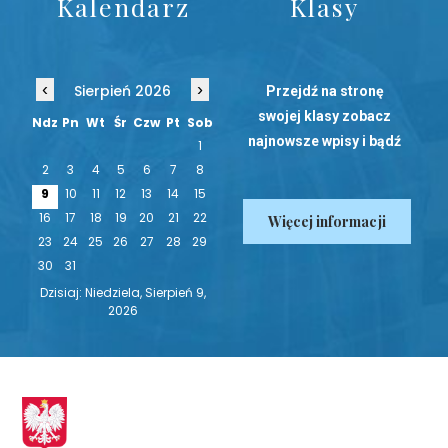
Kalendarz
Klasy
‹
›
Sierpień 2026
Przejdź na stronę
swojej klasy zobacz
Ndz
Pn
Wt
Śr
Czw
Pt
Sob
najnowsze wpisy i bądź
1
na bieżąco!
2
3
4
5
6
7
8
9
10
11
12
13
14
15
16
17
18
19
20
21
22
Więcej informacji
23
24
25
26
27
28
29
30
31
Dzisiaj: Niedziela, Sierpień 9,
2026