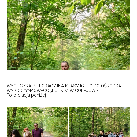
WYCIECZKA INTEGRACYJNA KLASY IG i IIG DO OŚRODKA
WYPOCZYNKOWEGO „LOTNIK” W GOLEJOWIE
Fotorelacja poniżej