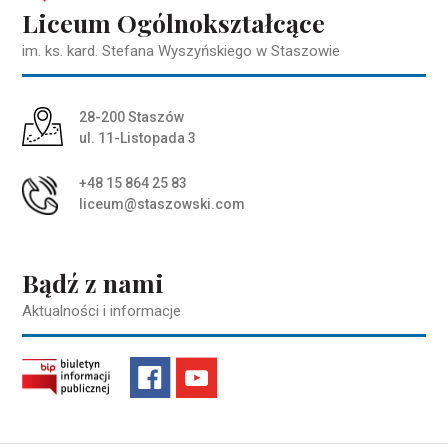
Liceum Ogólnokształcące
im. ks. kard. Stefana Wyszyńskiego w Staszowie
Adres pocztowy:
28-200 Staszów
ul. 11-Listopada 3
+48 15 864 25 83
liceum@staszowski.com
Bądź z nami
Aktualności i informacje