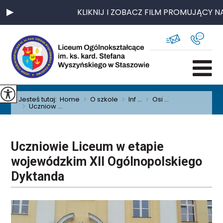
KLIKNIJ I ZOBACZ FILM PROMUJĄCY NA
Jesteś tutaj:
Home
>
O szkole
>
Inf ...
>
Osi ...
>
Uczniow ...
Uczniowie Liceum w etapie
wojewódzkim XII Ogólnopolskiego
Dyktanda