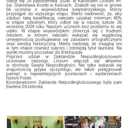
odbył się 29 października 2024r. w Katolickim Liceum im.
św. Stanisława Kostki w Kielcach. Znaleźli się oni w gronie
66 uczniów z województwa świętokrzyskiego, którzy
przystąpili do wyższego etapu. Warto nadmienić, że, aby
zdobyć taką kwalifikację, należało uzyskać minimum 80%
w etapie szkolnym, który odbył się w naszej szkole 26
września 2024 roku. Naszym uczniom bez problemu to się
udało. W etapie wojewódzkim zmierzyli się z trudnym
tekstem, w którym należało wykazać się wyjątkową
umiejętnością posługiwania się zasadami ortograficznymi
oraz wiedzą historyczną. Mamy nadzieję, że osiągną oni
w tym etapie również sukces i zdobędą tytuł laureata. Na
wyniki musimy poczekać do 8 listopada.
Poprzez udział w Dyktandzie Niepodległościowym
uczniowie naszego Liceum włączyli się aktywnie
w obchody Święta Niepodległości. Nie tylko wykazali się
znajomością języka ojczystego, ale także pielęgnowali
pamięć o najważniejszych postaciach i wydarzeniach
historii Polski.
Koordynatorem Dyktanda Niepodległościowego była pani
Ewelina Strzelecka.