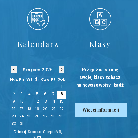
Kalendarz
Klasy
‹
›
Sierpień 2026
Przejdź na stronę
swojej klasy zobacz
Ndz
Pn
Wt
Śr
Czw
Pt
Sob
najnowsze wpisy i bądź
1
na bieżąco!
2
3
4
5
6
7
8
9
10
11
12
13
14
15
16
17
18
19
20
21
22
Więcej informacji
23
24
25
26
27
28
29
30
31
Dzisiaj: Sobota, Sierpień 8,
2026