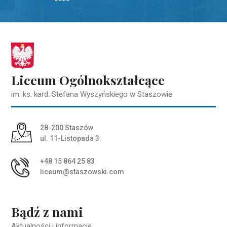
Liceum Ogólnokształcące
im. ks. kard. Stefana Wyszyńskiego w Staszowie
Adres pocztowy:
28-200 Staszów
ul. 11-Listopada 3
+48 15 864 25 83
liceum@staszowski.com
Bądź z nami
Aktualności i informacje