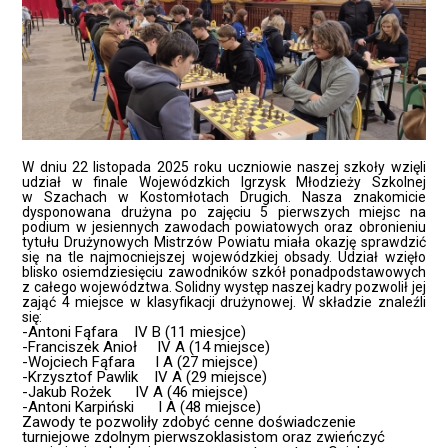
W dniu 22 listopada 2025 roku uczniowie naszej szkoły wzięli
udział w finale Wojewódzkich Igrzysk Młodzieży Szkolnej
w Szachach w Kostomłotach Drugich. Nasza znakomicie
dysponowana drużyna po zajęciu 5 pierwszych miejsc na
podium w jesiennych zawodach powiatowych oraz obronieniu
tytułu Drużynowych Mistrzów Powiatu miała okazję sprawdzić
się na tle najmocniejszej wojewódzkiej obsady. Udział wzięło
blisko osiemdziesięciu zawodników szkół ponadpodstawowych
z całego województwa. Solidny występ naszej kadry pozwolił jej
zająć 4 miejsce w klasyfikacji drużynowej. W składzie znaleźli
się:
-Antoni Fąfara IV B (11 miesjce)
-Franciszek Anioł IV A (14 miejsce)
-Wojciech Fąfara I A (27 miejsce)
-Krzysztof Pawlik IV A (29 miejsce)
-Jakub Rożek IV A (46 miejsce)
-Antoni Karpiński I A (48 miejsce)
Zawody te pozwoliły zdobyć cenne doświadczenie
turniejowe zdolnym pierwszoklasistom oraz zwieńczyć