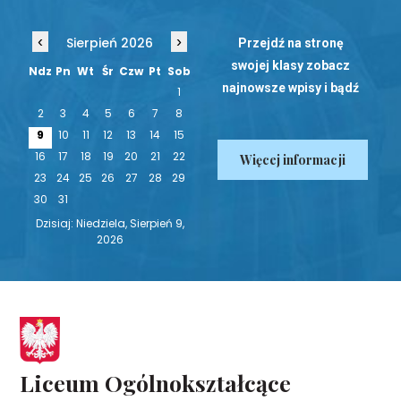
‹
›
Sierpień 2026
Przejdź na stronę
swojej klasy zobacz
Ndz
Pn
Wt
Śr
Czw
Pt
Sob
najnowsze wpisy i bądź
1
na bieżąco!
2
3
4
5
6
7
8
9
10
11
12
13
14
15
16
17
18
19
20
21
22
Więcej informacji
23
24
25
26
27
28
29
30
31
Dzisiaj: Niedziela, Sierpień 9,
2026
Liceum Ogólnokształcące