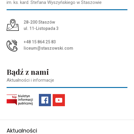
im. ks. kard. Stefana Wyszyńskiego w Staszowie
Adres pocztowy:
28-200 Staszów
ul. 11-Listopada 3
+48 15 864 25 83
liceum@staszowski.com
Bądź z nami
Aktualności i informacje
Aktualności