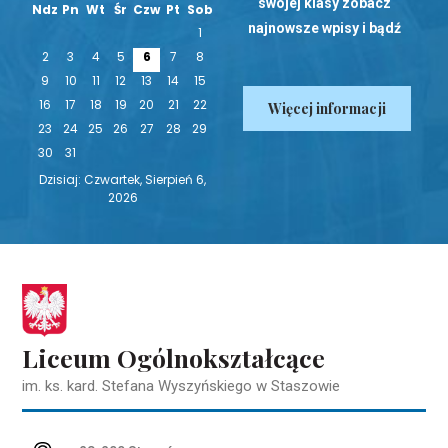
swojej klasy zobacz
Ndz
Pn
Wt
Śr
Czw
Pt
Sob
najnowsze wpisy i bądź
1
na bieżąco!
2
3
4
5
6
7
8
9
10
11
12
13
14
15
16
17
18
19
20
21
22
Więcej informacji
23
24
25
26
27
28
29
30
31
Dzisiaj: Czwartek, Sierpień 6,
2026
Liceum Ogólnokształcące
im. ks. kard. Stefana Wyszyńskiego w Staszowie