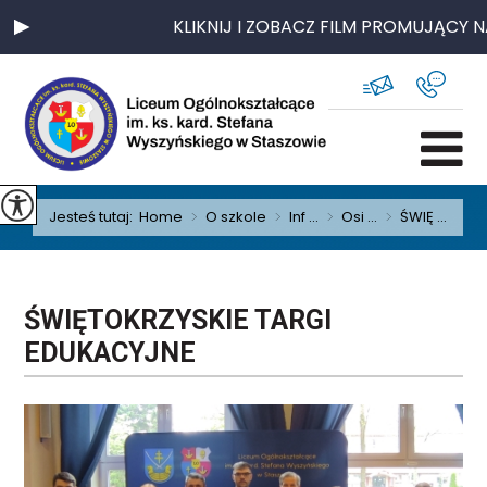
KLIKNIJ I ZOBACZ FILM PROMUJĄCY NAS
Jesteś tutaj:
Home
>
O szkole
>
Inf ...
>
Osi ...
>
ŚWIĘ ...
ŚWIĘTOKRZYSKIE TARGI
EDUKACYJNE