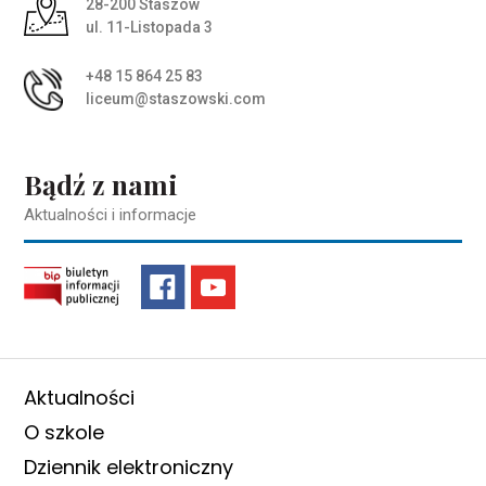
Adres pocztowy:
28-200 Staszów
ul. 11-Listopada 3
+48 15 864 25 83
liceum@staszowski.com
Bądź z nami
Aktualności i informacje
Aktualności
O szkole
Dziennik elektroniczny