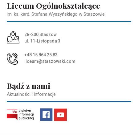
Liceum Ogólnokształcące
im. ks. kard. Stefana Wyszyńskiego w Staszowie
Adres pocztowy:
28-200 Staszów
ul. 11-Listopada 3
+48 15 864 25 83
liceum@staszowski.com
Bądź z nami
Aktualności i informacje