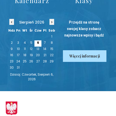
Kalendarz
Klasy
‹
›
Sierpień 2026
Przejdź na stronę
swojej klasy zobacz
Ndz
Pn
Wt
Śr
Czw
Pt
Sob
najnowsze wpisy i bądź
1
na bieżąco!
2
3
4
5
6
7
8
9
10
11
12
13
14
15
16
17
18
19
20
21
22
Więcej informacji
23
24
25
26
27
28
29
30
31
Dzisiaj: Czwartek, Sierpień 6,
2026