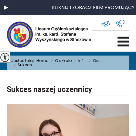
KLIKNIJ I ZOBACZ FILM PROMUJĄCY 
Jesteś tutaj:
Home
>
O szkole
>
Inf ...
>
Osi ...
>
Sukces ...
Sukces naszej uczennicy