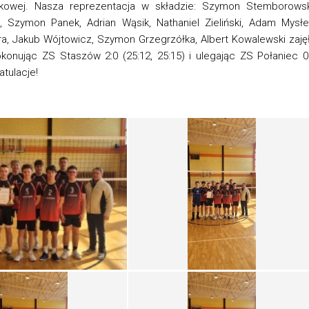
tkowej. Nasza reprezentacja w składzie: Szymon Stemborowsk
 Szymon Panek, Adrian Wąsik, Nathaniel Zieliński, Adam Mysłe
a, Jakub Wójtowicz, Szymon Grzegrzółka, Albert Kowalewski zaję
konując ZS Staszów 2:0 (25:12, 25:15) i ulegając ZS Połaniec 0
atulacje!