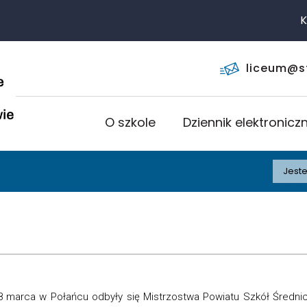
KLIKNI
liceum@s
O szkole
Dziennik elektronicz
Jeste
 marca w Połańcu odbyły się Mistrzostwa Powiatu Szkół Średni