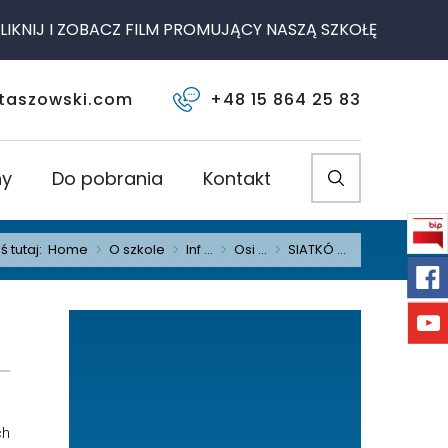
J I ZOBACZ FILM PROMUJĄCY NASZĄ SZKOŁĘ
taszowski.com
+48 15 864 25 83
ny
Do pobrania
Kontakt
ś tutaj:
Home
>
O szkole
>
Inf ...
>
Osi ...
>
SIATKÓ ...
ch