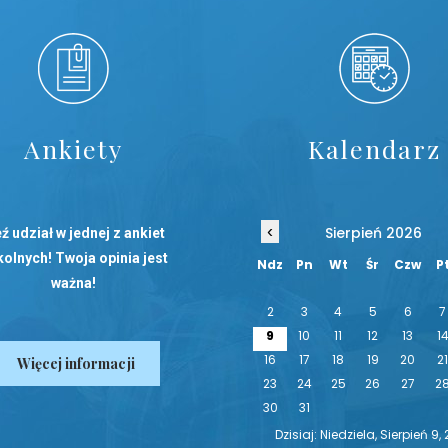
Ankiety
Kalendarz
‹
Sierpień 2026
ź udział w jednej z ankiet
olnych! Twoja opinia jest
Ndz
Pn
Wt
Śr
Czw
P
ważna!
2
3
4
5
6
7
9
10
11
12
13
1
16
17
18
19
20
2
Więcej informacji
23
24
25
26
27
2
30
31
Dzisiaj: Niedziela, Sierpień 9,