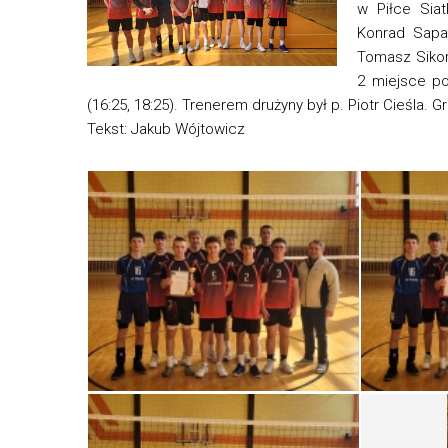
w Piłce Sia
Konrad Sapa,
Tomasz Sikor
2 miejsce po
(16:25, 18:25). Trenerem drużyny był p. Piotr Cieśla. Gr
Tekst: Jakub Wójtowicz