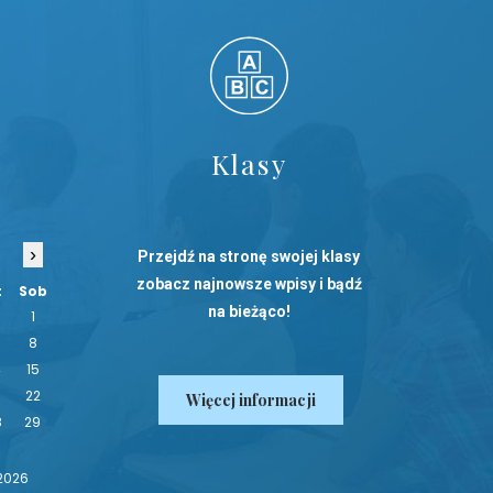
Klasy
›
Przejdź na stronę swojej klasy
zobacz najnowsze wpisy i bądź
t
Sob
na bieżąco!
1
8
4
15
1
22
Więcej informacji
8
29
 2026