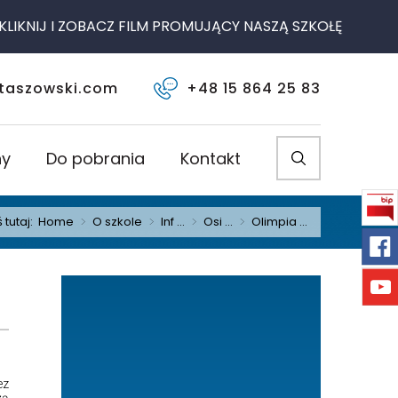
KNIJ I ZOBACZ FILM PROMUJĄCY NASZĄ SZKOŁĘ
taszowski.com
+48 15 864 25 83
ny
Do pobrania
Kontakt
 tutaj:
Home
>
O szkole
>
Inf ...
>
Osi ...
>
Olimpia ...
ez
żą