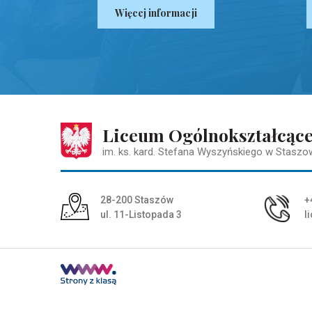
Więcej informacji
Liceum Ogólnokształcąc
im. ks. kard. Stefana Wyszyńskiego w Staszo
Adres pocztowy:
28-200 Staszów
+
ul. 11-Listopada 3
l