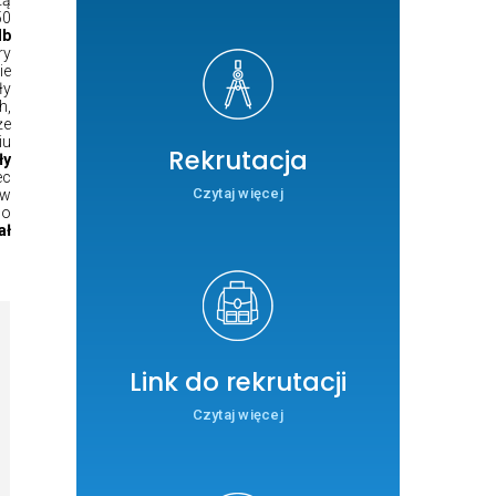
50
Ib
ry
ie
ły
h,
że
iu
Rekrutacja
ły
ec
Czytaj więcej
ów
do
ał
Link do rekrutacji
Czytaj więcej