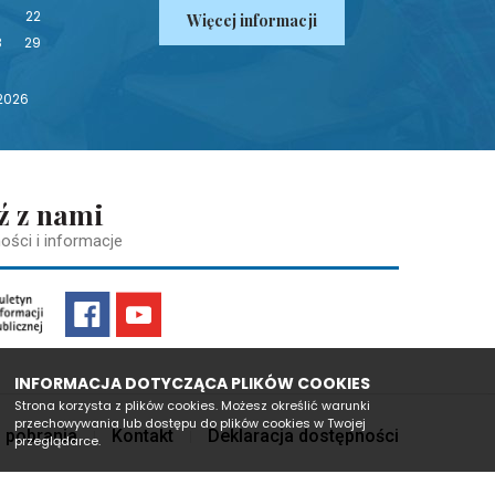
1
22
Więcej informacji
8
29
 2026
ź z nami
ości i informacje
INFORMACJA DOTYCZĄCA PLIKÓW COOKIES
Strona korzysta z plików cookies. Możesz określić warunki
przechowywania lub dostępu do plików cookies w Twojej
 pobrania
Kontakt
Deklaracja dostępności
przeglądarce.