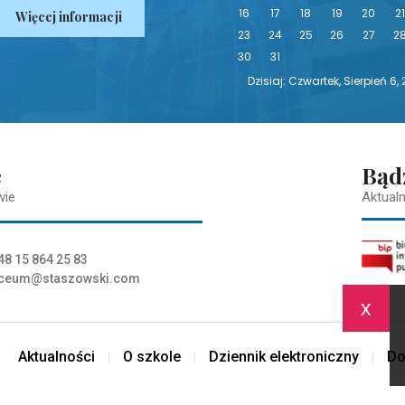
16
17
18
19
20
2
Więcej informacji
23
24
25
26
27
2
30
31
Dzisiaj: Czwartek, Sierpień 6,
e
Bąd
wie
Aktualn
48 15 864 25 83
iceum@staszowski.com
x
Aktualności
O szkole
Dziennik elektroniczny
Do