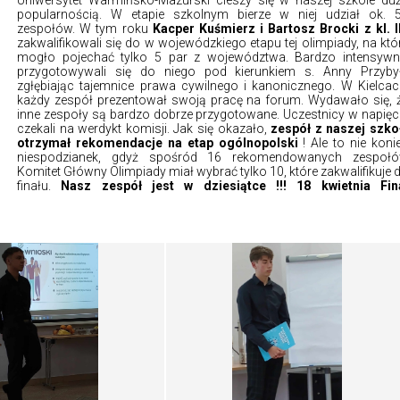
popularnością. W etapie szkolnym bierze w niej udział ok. 
zespołów. W tym roku
Kacper Kuśmierz i Bartosz Brocki z kl. I
zakwalifikowali się do w wojewódzkiego etapu tej olimpiady, na któ
mogło pojechać tylko 5 par z województwa. Bardzo intensywn
przygotowywali się do niego pod kierunkiem s. Anny Przyby
zgłębiając tajemnice prawa cywilnego i kanonicznego. W Kielcac
każdy zespół prezentował swoją pracę na forum. Wydawało się, 
inne zespoły są bardzo dobrze przygotowane. Uczestnicy w napięc
czekali na werdykt komisji. Jak się okazało,
zespół z naszej szko
otrzymał rekomendacje na etap ogólnopolski
! Ale to nie koni
niespodzianek, gdyż spośród 16 rekomendowanych zespoł
Komitet Główny Olimpiady miał wybrać tylko 10, które zakwalifikuje 
finału.
Nasz zespół jest w dziesiątce !!!
18 kwietnia Fin