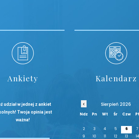
Ankiety
Kalendarz
‹
Sierpień 2026
ź udział w jednej z ankiet
olnych! Twoja opinia jest
Ndz
Pn
Wt
Śr
Czw
P
ważna!
2
3
4
5
6
7
9
10
11
12
13
1