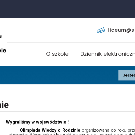
KLI
liceum@s
O szkole
Dziennik elektronicz
Jesteś
nie
Wygraliśmy w województwie !
Olimpiada Wiedzy o Rodzinie
organizowana co roku prz
Uniwersytet Warmińsko-Mazurski cieszy się w naszej szkole du