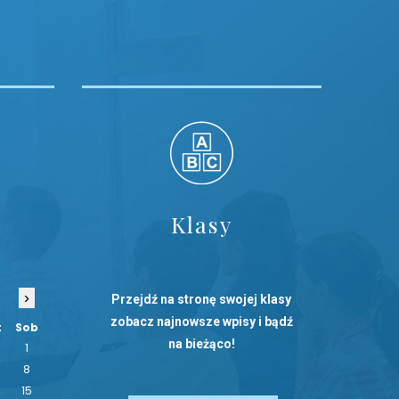
Klasy
›
Przejdź na stronę swojej klasy
zobacz najnowsze wpisy i bądź
t
Sob
na bieżąco!
1
8
4
15