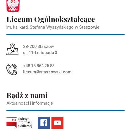
Liceum Ogólnokształcące
im. ks. kard. Stefana Wyszyńskiego w Staszowie
Adres pocztowy:
28-200 Staszów
ul. 11-Listopada 3
+48 15 864 25 83
liceum@staszowski.com
Bądź z nami
Aktualności i informacje