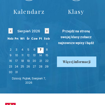
Kalendarz
Klasy
‹
›
Sierpień 2026
Przejdź na stronę
swojej klasy zobacz
Ndz
Pn
Wt
Śr
Czw
Pt
Sob
najnowsze wpisy i bądź
1
na bieżąco!
2
3
4
5
6
7
8
9
10
11
12
13
14
15
16
17
18
19
20
21
22
Więcej informacji
23
24
25
26
27
28
29
30
31
Dzisiaj: Piątek, Sierpień 7,
2026