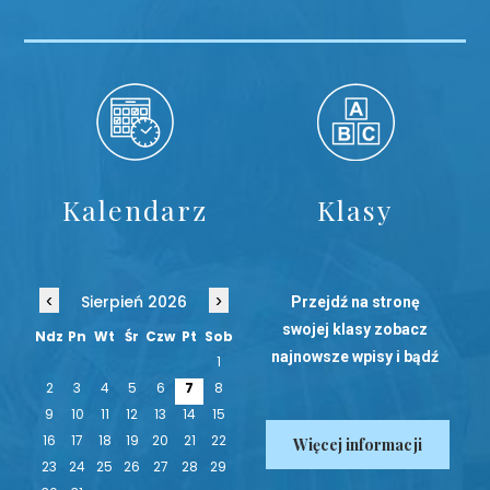
Kalendarz
Klasy
‹
›
Sierpień 2026
Przejdź na stronę
swojej klasy zobacz
Ndz
Pn
Wt
Śr
Czw
Pt
Sob
najnowsze wpisy i bądź
1
na bieżąco!
2
3
4
5
6
7
8
9
10
11
12
13
14
15
16
17
18
19
20
21
22
Więcej informacji
23
24
25
26
27
28
29