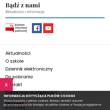
Bądź z nami
Aktualności i informacje
Aktualności
O szkole
Dziennik elektroniczny
Do pobrania
x
Kontakt
Deklaracja dostępności
INFORMACJA DOTYCZĄCA PLIKÓW COOKIES
Strona korzysta z plików cookies. Możesz określić warunki
przechowywania lub dostępu do plików cookies w Twojej przeglądarce.