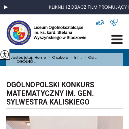
KLIKNIJ I ZOBACZ FILM PROMUJĄCY 
Jesteś tutaj:
Home
>
O szkole
>
Inf ...
>
Osi ...
>
OGÓLNO ...
OGÓLNOPOLSKI KONKURS
MATEMATYCZNY IM. GEN.
SYLWESTRA KALISKIEGO