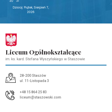
30
31
Dzisiaj: Piątek, Sierpień 7,
2026
Liceum Ogólnokształcące
im. ks. kard. Stefana Wyszyńskiego w Staszowie
Adres pocztowy:
28-200 Staszów
ul. 11-Listopada 3
+48 15 864 25 83
liceum@staszowski.com