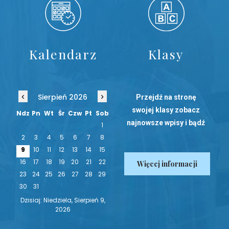
Kalendarz
Klasy
‹
›
Sierpień 2026
Przejdź na stronę
swojej klasy zobacz
Ndz
Pn
Wt
Śr
Czw
Pt
Sob
najnowsze wpisy i bądź
1
na bieżąco!
2
3
4
5
6
7
8
9
10
11
12
13
14
15
16
17
18
19
20
21
22
Więcej informacji
23
24
25
26
27
28
29
30
31
Dzisiaj: Niedziela, Sierpień 9,
2026