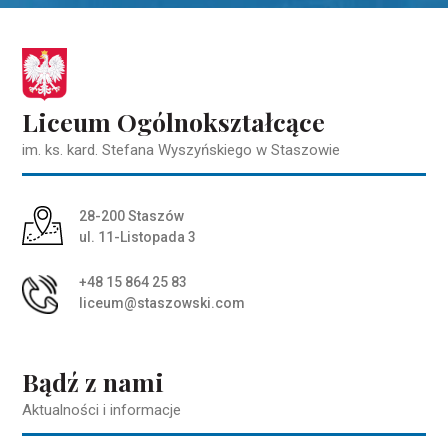
Liceum Ogólnokształcące
im. ks. kard. Stefana Wyszyńskiego w Staszowie
Adres pocztowy:
28-200 Staszów
ul. 11-Listopada 3
+48 15 864 25 83
liceum@staszowski.com
Bądź z nami
Aktualności i informacje