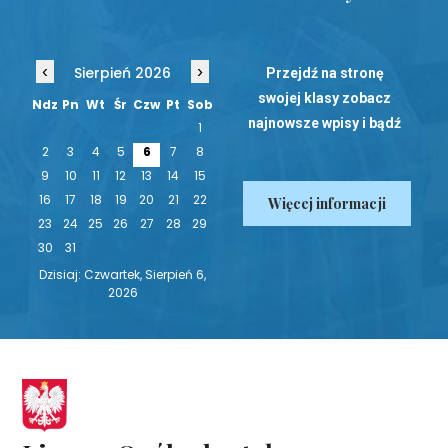
‹
›
Sierpień 2026
Przejdź na stronę
swojej klasy zobacz
Ndz
Pn
Wt
Śr
Czw
Pt
Sob
najnowsze wpisy i bądź
1
na bieżąco!
2
3
4
5
6
7
8
9
10
11
12
13
14
15
16
17
18
19
20
21
22
Więcej informacji
23
24
25
26
27
28
29
30
31
Dzisiaj: Czwartek, Sierpień 6,
2026