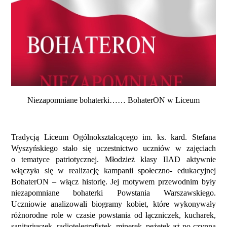
Niezapomniane bohaterki…… BohaterON w Liceum
Tradycją Liceum Ogólnokształcącego im. ks. kard. Stefana
Wyszyńskiego stało się uczestnictwo uczniów w zajęciach
o tematyce patriotycznej. Młodzież klasy IIAD aktywnie
włączyła się w realizację kampanii społeczno- edukacyjnej
BohaterON – włącz historię. Jej motywem przewodnim były
niezapomniane bohaterki Powstania Warszawskiego.
Uczniowie analizowali biogramy kobiet, które wykonywały
różnorodne role w czasie powstania od łączniczek, kucharek,
sanitariuszek, radiotelegrafistek, minerek, peżetek aż po czynną