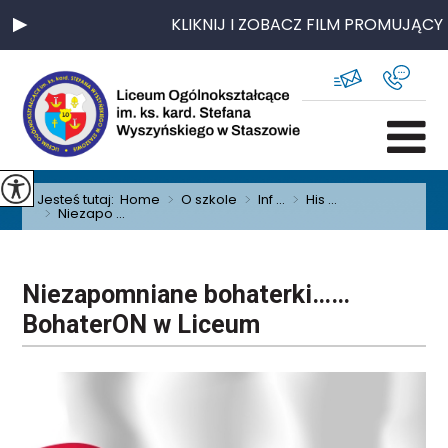
KLIKNIJ I ZOBACZ FILM PROMUJĄCY 
Jesteś tutaj:
Home
>
O szkole
>
Inf ...
>
His ...
>
Niezapo ...
Niezapomniane bohaterki……
BohaterON w Liceum