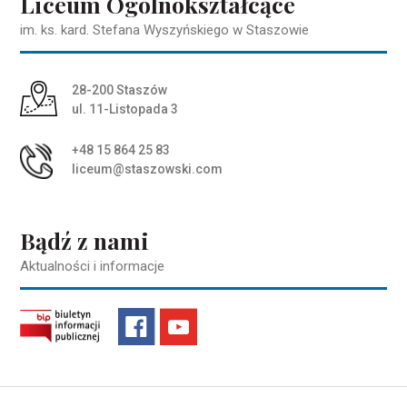
Liceum Ogólnokształcące
im. ks. kard. Stefana Wyszyńskiego w Staszowie
Adres pocztowy:
28-200 Staszów
ul. 11-Listopada 3
+48 15 864 25 83
liceum@staszowski.com
Bądź z nami
Aktualności i informacje