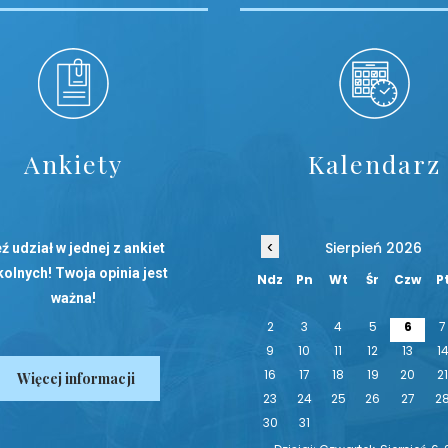
Ankiety
Kalendarz
‹
Sierpień 2026
ź udział w jednej z ankiet
olnych! Twoja opinia jest
Ndz
Pn
Wt
Śr
Czw
P
ważna!
2
3
4
5
6
7
9
10
11
12
13
1
16
17
18
19
20
2
Więcej informacji
23
24
25
26
27
2
30
31