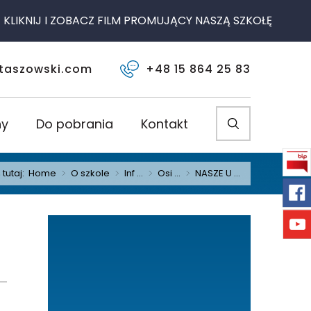
IKNIJ I ZOBACZ FILM PROMUJĄCY NASZĄ SZKOŁĘ
taszowski.com
+48 15 864 25 83
ny
Do pobrania
Kontakt
 tutaj:
Home
>
O szkole
>
Inf ...
>
Osi ...
>
NASZE U ...