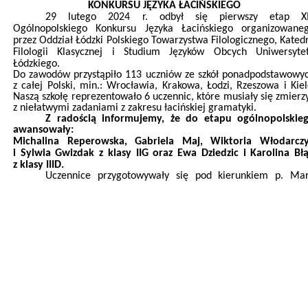
KONKURSU JĘZYKA ŁACIŃSKIEGO
29 lutego 2024 r. odbył się pierwszy etap
XI
Ogólnopolskiego Konkursu Języka Łacińskiego
organizowane
przez Oddział Łódzki Polskiego Towarzystwa Filologicznego, Kated
Filologii Klasycznej i Studium Języków Obcych Uniwersyte
Łódzkiego.
Do zawodów przystąpiło 113 uczniów ze szkół ponadpodstawowy
z całej Polski, min.: Wrocławia, Krakowa, Łodzi, Rzeszowa i Kiel
Naszą szkołę reprezentowało 6 uczennic, które musiały się zmierz
z niełatwymi zadaniami z zakresu łacińskiej gramatyki.
Z radością informujemy, że do etapu ogólnopolskie
awansowały:
Michalina Reperowska, Gabriela Maj, Wiktoria
Włodarcz
i Sylwia Gwizdak z klasy IIG oraz Ewa Dziedzic i Karolina Bł
z klasy IIID.
Uczennice przygotowywały się pod kierunkiem p. Mar