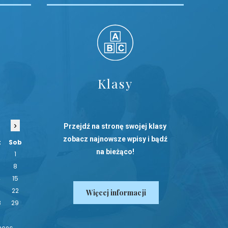
Klasy
›
Przejdź na stronę swojej klasy
zobacz najnowsze wpisy i bądź
t
Sob
na bieżąco!
1
8
4
15
1
22
Więcej informacji
8
29