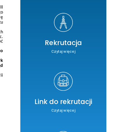
II
go
rę
tu
ch
c.
Rekrutacja
yć
go
Czytaj więcej
yk
ąd
ii
Link do rekrutacji
Czytaj więcej