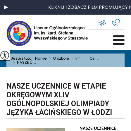
KLIKNIJ I ZOBACZ FILM PROMUJĄCY N
Jesteś tutaj:
Home
>
O szkole
>
Inf ...
>
Osi ...
>
NASZE U ...
NASZE UCZENNICE W ETAPIE
OKRĘGOWYM XLIV
OGÓLNOPOLSKIEJ OLIMPIADY
JĘZYKA ŁACIŃSKIEGO W ŁODZI
NASZE UCZENNICE