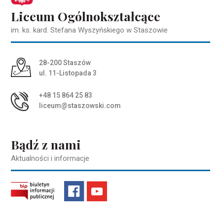
Liceum Ogólnokształcące
im. ks. kard. Stefana Wyszyńskiego w Staszowie
Adres pocztowy:
28-200 Staszów
ul. 11-Listopada 3
+48 15 864 25 83
liceum@staszowski.com
Bądź z nami
Aktualności i informacje