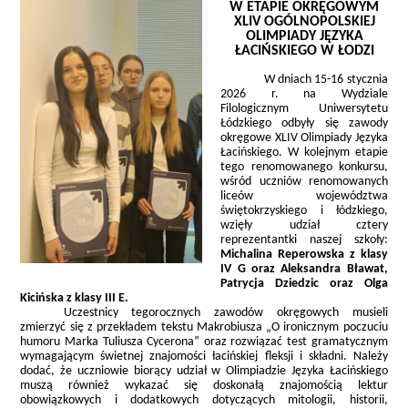
W ETAPIE OKRĘGOWYM
XLIV OGÓLNOPOLSKIEJ
OLIMPIADY JĘZYKA
ŁACIŃSKIEGO W ŁODZI
W dniach 15-16 stycznia
2026 r. na Wydziale
Filologicznym Uniwersytetu
Łódzkiego odbyły się zawody
okręgowe XLIV Olimpiady Języka
Łacińskiego. W kolejnym etapie
tego renomowanego konkursu,
wśród uczniów renomowanych
liceów województwa
świętokrzyskiego i łódzkiego,
wzięły udział cztery
reprezentantki naszej szkoły:
Michalina Reperowska z klasy
IV G oraz Aleksandra Bławat,
Patrycja Dziedzic oraz Olga
Kicińska z klasy III E.
Uczestnicy tegorocznych zawodów okręgowych musieli
zmierzyć się z przekładem tekstu Makrobiusza „O ironicznym poczuciu
humoru Marka Tuliusza Cycerona” oraz rozwiązać test gramatycznym
wymagającym świetnej znajomości łacińskiej fleksji i składni. Należy
dodać, że uczniowie biorący udział w Olimpiadzie Języka Łacińskiego
muszą również wykazać się doskonałą znajomością lektur
obowiązkowych i dodatkowych dotyczących mitologii, historii,