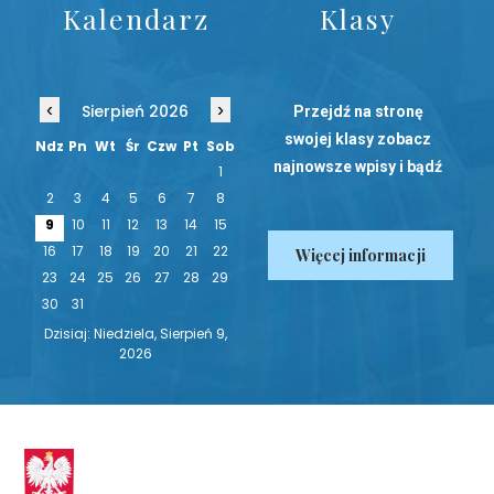
Kalendarz
Klasy
‹
›
Sierpień 2026
Przejdź na stronę
swojej klasy zobacz
Ndz
Pn
Wt
Śr
Czw
Pt
Sob
najnowsze wpisy i bądź
1
na bieżąco!
2
3
4
5
6
7
8
9
10
11
12
13
14
15
16
17
18
19
20
21
22
Więcej informacji
23
24
25
26
27
28
29
30
31
Dzisiaj: Niedziela, Sierpień 9,
2026