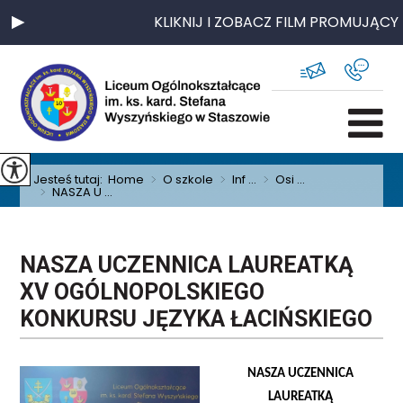
KLIKNIJ I ZOBACZ FILM PROMUJĄCY 
Jesteś tutaj:
Home
>
O szkole
>
Inf ...
>
Osi ...
>
NASZA U ...
NASZA UCZENNICA LAUREATKĄ
XV OGÓLNOPOLSKIEGO
KONKURSU JĘZYKA ŁACIŃSKIEGO
NASZA UCZENNICA
LAUREATKĄ