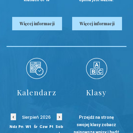
Więcej informacji
Więcej informacji
Kalendarz
Klasy
‹
›
Sierpień 2026
Przejdź na stronę
swojej klasy zobacz
Ndz
Pn
Wt
Śr
Czw
Pt
Sob
najnowsze wpisy i bądź