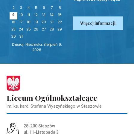
1
na bieżąco!
2
3
4
5
6
7
8
9
10
11
12
13
14
15
16
17
18
19
20
21
22
Więcej informacji
23
24
25
26
27
28
29
30
31
Dzisiaj: Niedziela, Sierpień 9,
2026
Liceum Ogólnokształcące
im. ks. kard. Stefana Wyszyńskiego w Staszowie
Adres pocztowy:
28-200 Staszów
ul. 11-Listopada 3