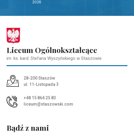
2026
Liceum Ogólnokształcące
im. ks. kard. Stefana Wyszyńskiego w Staszowie
Adres pocztowy:
28-200 Staszów
ul. 11-Listopada 3
+48 15 864 25 83
liceum@staszowski.com
Bądź z nami