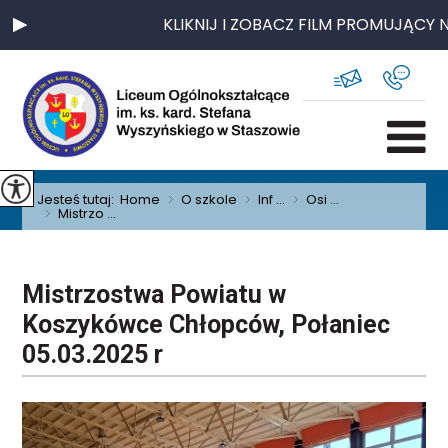
KLIKNIJ I ZOBACZ FILM PROMUJĄCY N
Jesteś tutaj:
Home
>
O szkole
>
Inf ...
>
Osi ...
>
Mistrzo ...
Mistrzostwa Powiatu w
Koszykówce Chłopców, Połaniec
05.03.2025 r