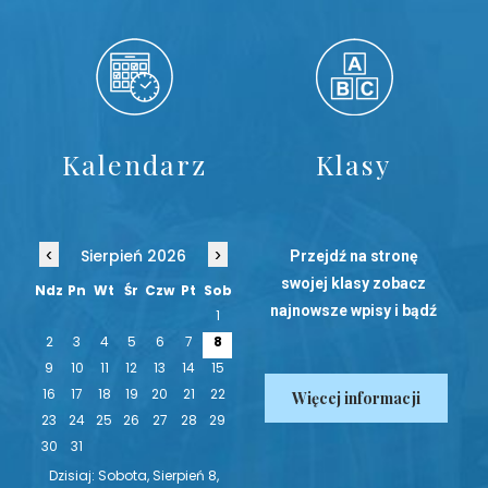
Kalendarz
Klasy
‹
›
Sierpień 2026
Przejdź na stronę
swojej klasy zobacz
Ndz
Pn
Wt
Śr
Czw
Pt
Sob
najnowsze wpisy i bądź
1
na bieżąco!
2
3
4
5
6
7
8
9
10
11
12
13
14
15
16
17
18
19
20
21
22
Więcej informacji
23
24
25
26
27
28
29
30
31
Dzisiaj: Sobota, Sierpień 8,