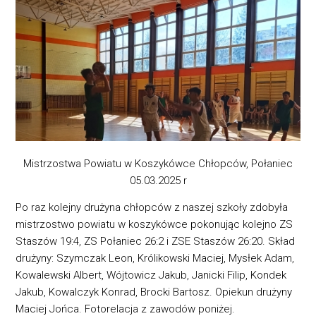
Mistrzostwa Powiatu w Koszykówce Chłopców, Połaniec
05.03.2025 r
Po raz kolejny drużyna chłopców z naszej szkoły zdobyła
mistrzostwo powiatu w koszykówce pokonując kolejno ZS
Staszów 19:4, ZS Połaniec 26:2 i ZSE Staszów 26:20. Skład
drużyny: Szymczak Leon, Królikowski Maciej, Mysłek Adam,
Kowalewski Albert, Wójtowicz Jakub, Janicki Filip, Kondek
Jakub, Kowalczyk Konrad, Brocki Bartosz. Opiekun drużyny
Maciej Jońca. Fotorelacja z zawodów poniżej.