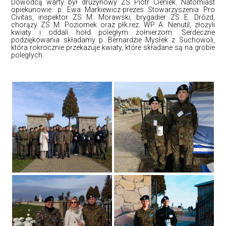
Dowódcą warty był drużynowy ZS Piotr Cieniek. Natomiast
opiekunowie: p. Ewa Markiewicz-prezes Stowarzyszenia Pro
Civitas, inspektor ZS M. Morawski, brygadier ZS E. Drózd,
chorąży ZS M. Poziomek oraz płk.rez. WP A. Nenutil, złożyli
kwiaty i oddali hołd poległym żołnierzom. Serdeczne
podziękowania składamy p. Bernardzie Mysłek z Suchowoli,
która rokrocznie przekazuje kwiaty, które składane są na grobie
poległych.