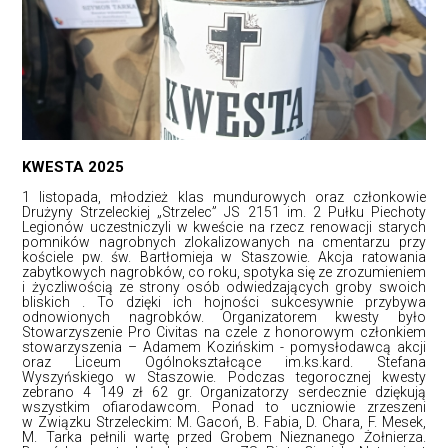
KWESTA 2025
1 listopada, młodzież klas mundurowych oraz członkowie
Drużyny Strzeleckiej „Strzelec” JS 2151 im. 2 Pułku Piechoty
Legionów uczestniczyli w kweście na rzecz renowacji starych
pomników nagrobnych zlokalizowanych na cmentarzu przy
kościele pw. św. Bartłomieja w Staszowie. Akcja ratowania
zabytkowych nagrobków, co roku, spotyka się ze zrozumieniem
i życzliwością ze strony osób odwiedzających groby swoich
bliskich . To dzięki ich hojności sukcesywnie przybywa
odnowionych nagrobków. Organizatorem kwesty było
Stowarzyszenie Pro Civitas na czele z honorowym członkiem
stowarzyszenia – Adamem Kozińskim - pomysłodawcą akcji
oraz Liceum Ogólnokształcące im.ks.kard. Stefana
Wyszyńskiego w Staszowie. Podczas tegorocznej kwesty
zebrano 4 149 zł 62 gr. Organizatorzy serdecznie dziękują
wszystkim ofiarodawcom. Ponad to uczniowie zrzeszeni
w Związku Strzeleckim: M. Gacoń, B. Fabia, D. Chara, F. Mesek,
M. Tarka pełnili wartę przed Grobem Nieznanego Żołnierza.