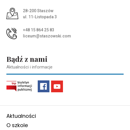
Adres pocztowy:
28-200 Staszów
ul. 11-Listopada 3
+48 15 864 25 83
liceum@staszowski.com
Bądź z nami
Aktualności i informacje
Aktualności
O szkole