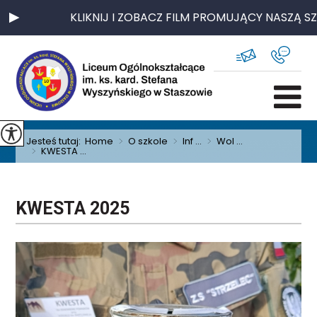
KLIKNIJ I ZOBACZ FILM PROMUJĄCY NASZĄ SZK
Jesteś tutaj:
Home
>
O szkole
>
Inf ...
>
Wol ...
>
KWESTA ...
KWESTA 2025