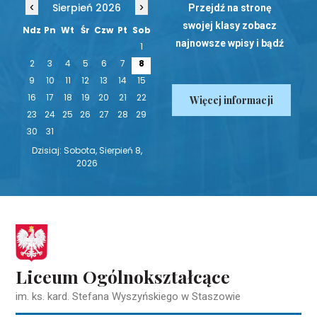
‹
›
Sierpień 2026
Przejdź na stronę
swojej klasy zobacz
Ndz
Pn
Wt
Śr
Czw
Pt
Sob
najnowsze wpisy i bądź
1
na bieżąco!
2
3
4
5
6
7
8
9
10
11
12
13
14
15
16
17
18
19
20
21
22
Więcej informacji
23
24
25
26
27
28
29
30
31
Dzisiaj: Sobota, Sierpień 8,
2026
Liceum Ogólnokształcące
im. ks. kard. Stefana Wyszyńskiego w Staszowie