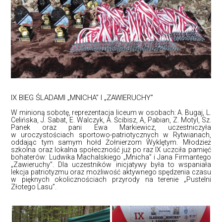
IX BIEG ŚLADAMI „MNICHA” I „ZAWIERUCHY”
W minioną sobotę, reprezentacja liceum w osobach: A. Bugaj, L.
Celińska, J. Sabat, E. Walczyk, A. Ścibisz, A, Pabian, Z. Motyl, Sz.
Panek oraz pani Ewa Markiewicz, uczestniczyła
w uroczystościach sportowo-patriotycznych w Rytwianach,
oddając tym samym hołd Żołnierzom Wyklętym. Młodzież
szkolna oraz lokalna społeczność już po raz IX uczciła pamięć
bohaterów: Ludwika Machalskiego „Mnicha” i Jana Firmantego
„Zawieruchy”. Dla uczestników inicjatywy była to wspaniała
lekcja patriotyzmu oraz możliwość aktywnego spędzenia czasu
w pięknych okolicznościach przyrody na terenie „Pustelni
Złotego Lasu”.