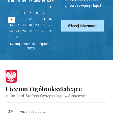
Ndz
Pn
Wt
Śr
Czw
Pt
Sob
najnowsze wpisy i bądź
1
na bieżąco!
2
3
4
5
6
7
8
9
10
11
12
13
14
15
16
17
18
19
20
21
22
Więcej informacji
23
24
25
26
27
28
29
30
31
Dzisiaj: Niedziela, Sierpień 9,
2026
Liceum Ogólnokształcące
im. ks. kard. Stefana Wyszyńskiego w Staszowie
Adres pocztowy:
28-200 Staszów