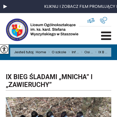
KLIKNIJ I ZOBACZ FILM PROMUJĄCY N
Jesteś tutaj:
Home
>
O szkole
>
Inf ...
>
Osi ...
>
IX B ...
IX BIEG ŚLADAMI „MNICHA” I
„ZAWIERUCHY”