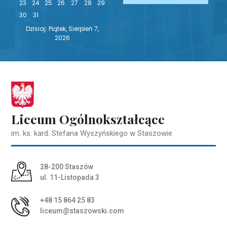
23
24
25
26
27
28
29
30
31
Dzisiaj: Piątek, Sierpień 7,
2026
Liceum Ogólnokształcące
im. ks. kard. Stefana Wyszyńskiego w Staszowie
Adres pocztowy:
28-200 Staszów
ul. 11-Listopada 3
+48 15 864 25 83
liceum@staszowski.com