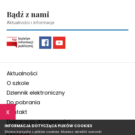
Bądź z nami
Aktualności i informacje
Aktualności
O szkole
Dziennik elektroniczny
Do pobrania
x
Kontakt
Deklaracja dostępności
INFORMACJA DOTYCZĄCA PLIKÓW COOKIES
Strona korzysta z plików cookies. Możesz określić warunki