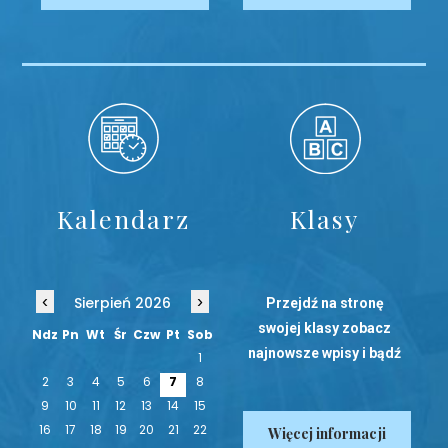
Kalendarz
Klasy
‹
›
Sierpień 2026
Przejdź na stronę
swojej klasy zobacz
Ndz
Pn
Wt
Śr
Czw
Pt
Sob
najnowsze wpisy i bądź
1
na bieżąco!
2
3
4
5
6
7
8
9
10
11
12
13
14
15
16
17
18
19
20
21
22
Więcej informacji