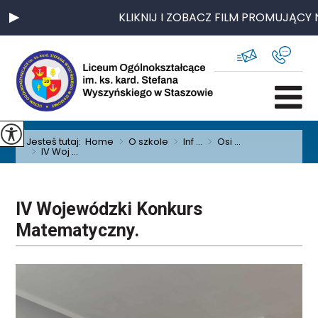
KLIKNIJ I ZOBACZ FILM PROMUJĄCY 
Jesteś tutaj:
Home
>
O szkole
>
Inf ...
>
Osi ...
>
IV Woj ...
IV Wojewódzki Konkurs
Matematyczny.