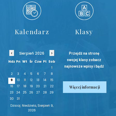
Kalendarz
Klasy
‹
›
Sierpień 2026
Przejdź na stronę
swojej klasy zobacz
Ndz
Pn
Wt
Śr
Czw
Pt
Sob
najnowsze wpisy i bądź
1
na bieżąco!
2
3
4
5
6
7
8
9
10
11
12
13
14
15
16
17
18
19
20
21
22
Więcej informacji
23
24
25
26
27
28
29
30
31
Dzisiaj: Niedziela, Sierpień 9,
2026