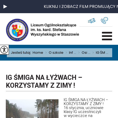
KLIKNIJ I ZOBACZ FILM PROMUJĄCY N
Jesteś tutaj:
Home
>
O szkole
>
Inf ...
>
Osi ...
>
IG ŚM ...
IG ŚMIGA NA ŁYŻWACH –
KORZYSTAMY Z ZIMY !
IG ŚMIGA NA ŁYŻWACH –
KORZYSTAMY Z ZIMY !
16 stycznia, uczniowie
klasy IG uczestniczyli
w wycieczce na