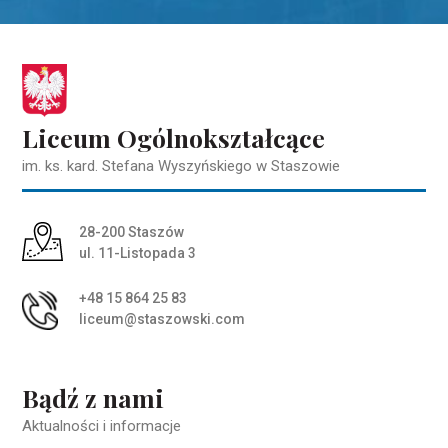
Liceum Ogólnokształcące
im. ks. kard. Stefana Wyszyńskiego w Staszowie
Adres pocztowy:
28-200 Staszów
ul. 11-Listopada 3
+48 15 864 25 83
liceum@staszowski.com
Bądź z nami
Aktualności i informacje