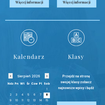
Więcej informacji
Więcej informacji
Kalendarz
Klasy
‹
›
Sierpień 2026
Przejdź na stronę
swojej klasy zobacz
Ndz
Pn
Wt
Śr
Czw
Pt
Sob
najnowsze wpisy i bądź
1
na bieżąco!
2
3
4
5
6
7
8
9
10
11
12
13
14
15