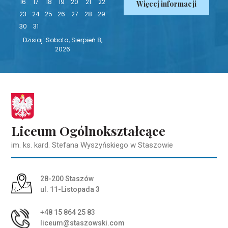
16
17
18
19
20
21
22
Więcej informacji
23
24
25
26
27
28
29
30
31
Dzisiaj: Sobota, Sierpień 8,
2026
Liceum Ogólnokształcące
im. ks. kard. Stefana Wyszyńskiego w Staszowie
Adres pocztowy:
28-200 Staszów
ul. 11-Listopada 3
+48 15 864 25 83
liceum@staszowski.com