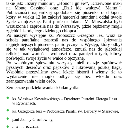
takie jak: „Szary mundur”, „Honor i gniew”, „Czerwone maki
na Monte Cassino” oraz „Dziś idę walczyć, Mamo!”.
Publiczności najbardziej spodobała się piosenka o chłopcu,
który w wieku 12 lat założył harcerski mundur i oddał swoje
życie za ojczyznę. Pani profesor Jolanta M. Marszalska była
wzruszona i zaprosiła nas do Warszawy, gdzie będziemy mogli
zgłębić historię tego dzielnego chłopca.
Po naszym występie ks. Proboszcz Grzegorz Jeż, wraz ze
scholą parafialną, zaprosił nas do wspólnego śpiewania
najpiękniejszych piosenek patriotycznych. Występ, który odbył
się w tak wyjątkowej atmosferze, zmusił nas do głębokiej
refleksji nad wartością wolności oraz pamięci o tych, którzy
poświęcili swoje życie w walce o ojczyznę.
Po wspólnym śpiewaniu wszyscy mieli okazję spróbować
pysznych deserów oraz pączków z lukrowaną polską flagą.
Wspólnie przeżyliśmy żywą lekcję historii i wiemy, że to
wydarzenie nie mogło odbyć się bez wkładu oraz
zaangażowania wielu osób.
Serdeczne podziękowania składamy dla:
ks. Wiesława Kowalewskiego – Dyrektora Pustelni Złotego Lasu
w Rytwianach,
ks. Grzegorza Jeża – Proboszcza Parafii św. Barbary w Staszowie,
pani Joanny Grochowiny,
s. Anny Przybyły,