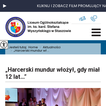
KLIKNIJ I ZOBACZ FILM PROMUJĄCY NAS
Jesteś tutaj:
Home
>
Aktualności
>
„Harcerski mundur wł ...
„Harcerski mundur włożył, gdy miał
12 lat…”