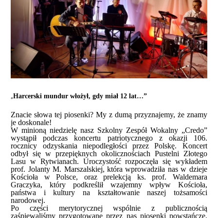
„
Harcerski mundur włożył, gdy miał 12 lat…”
Znacie słowa tej piosenki? My z dumą przyznajemy, że znamy
je doskonale!
W minioną niedzielę nasz Szkolny Zespół Wokalny „Credo”
wystąpił podczas koncertu patriotycznego z okazji 106.
rocznicy odzyskania niepodległości przez Polskę. Koncert
odbył się w przepięknych okolicznościach Pustelni Złotego
Lasu w Rytwianach. Uroczystość rozpoczęła się wykładem
prof. Jolanty M. Marszalskiej, która wprowadziła nas w dzieje
Kościoła w Polsce, oraz prelekcją ks. prof. Waldemara
Graczyka, który podkreślił wzajemny wpływ Kościoła,
państwa i kultury na kształtowanie naszej tożsamości
narodowej.
Po części merytorycznej wspólnie z publicznością
zaśpiewaliśmy przygotowane przez nas piosenki powstańcze,