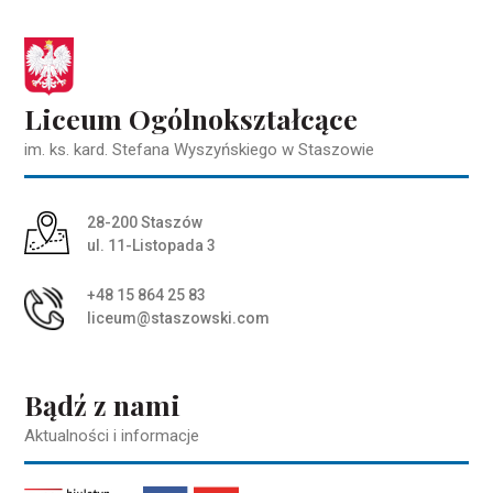
Liceum Ogólnokształcące
im. ks. kard. Stefana Wyszyńskiego w Staszowie
Adres pocztowy:
28-200 Staszów
ul. 11-Listopada 3
+48 15 864 25 83
liceum@staszowski.com
Bądź z nami
Aktualności i informacje