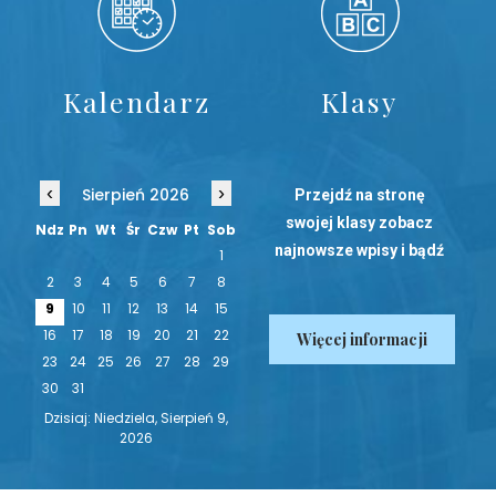
Kalendarz
Klasy
‹
›
Sierpień 2026
Przejdź na stronę
swojej klasy zobacz
Ndz
Pn
Wt
Śr
Czw
Pt
Sob
najnowsze wpisy i bądź
1
na bieżąco!
2
3
4
5
6
7
8
9
10
11
12
13
14
15
16
17
18
19
20
21
22
Więcej informacji
23
24
25
26
27
28
29
30
31
Dzisiaj: Niedziela, Sierpień 9,
2026