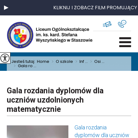
KLIKNIJ I ZOBACZ FILM PROMUJĄCY 
Jesteś tutaj:
Home
>
O szkole
>
Inf ...
>
Osi ...
>
Gala ro ...
Gala rozdania dyplomów dla
uczniów uzdolnionych
matematycznie
Gala rozdania
dyplomów dla uczniów