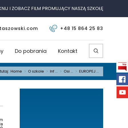
OBACZ FILM PROMUJĄCY NASZĄ SZKOŁĘ
taszowski.com
+48 15 864 25 83
ny
Do pobrania
Kontakt
tutaj:
Home
>
O szkole
>
Inf ...
>
Osi ...
>
EUROPEJ ...
um
ła