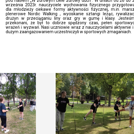
pod hasłem „W zdrowym ciele zdrowy duch”. W dniach od 26 do 
września 2023r. nauczyciele wychowania fizycznego przygotowa
dla młodzieży ciekawe formy aktywności fizycznej, m.in. mars
plenerowe Nordic Walking , wyciskanie sztangi leżąc, rywalizac
drużyn w przeciąganiu liny oraz gry w gumę i klasy. Jesteś
przekonani, że był to dobrze spędzony czas, pełen sportowy
wrażeń i wyzwań. Nasi uczniowie wraz z nauczycielami aktywnie i
dużym zaangażowaniem uczestniczyli w sportowych zmaganiach.