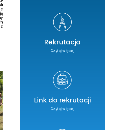
29
li
ze
ję
my
ch
 z
Rekrutacja
Czytaj więcej
Link do rekrutacji
Czytaj więcej