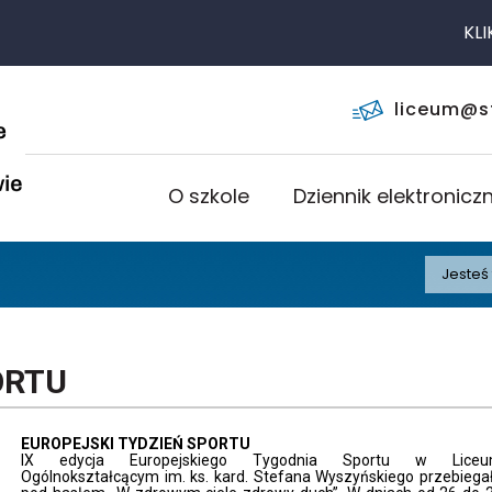
KLIKNIJ I Z
liceum@s
O szkole
Dziennik elektronicz
Jesteś 
ORTU
EUROPEJSKI TYDZIEŃ SPORTU
IX edycja Europejskiego Tygodnia Sportu w Lice
Ogólnokształcącym im. ks. kard. Stefana Wyszyńskiego przebiega