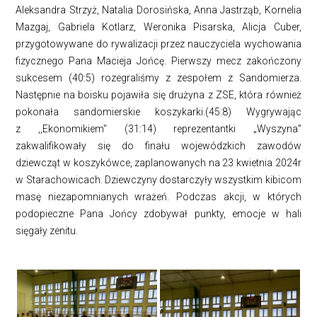
Aleksandra Strzyż, Natalia Dorosińska, Anna Jastrząb, Kornelia
Mazgaj, Gabriela Kotlarz, Weronika Pisarska, Alicja Cuber,
przygotowywane do rywalizacji przez nauczyciela wychowania
fizycznego Pana Macieja Jońcę. Pierwszy mecz zakończony
sukcesem (40:5) rozegraliśmy z zespołem z Sandomierza.
Następnie na boisku pojawiła się drużyna z ZSE, która również
pokonała sandomierskie koszykarki.(45:8) Wygrywając
z ,,Ekonomikiem" (31:14) reprezentantki „Wyszyna”
zakwalifikowały się do finału wojewódzkich zawodów
dziewcząt w koszykówce, zaplanowanych na 23 kwietnia 2024r
w Starachowicach. Dziewczyny dostarczyły wszystkim kibicom
masę niezapomnianych wrażeń. Podczas akcji, w których
podopieczne Pana Jońcy zdobywał punkty, emocje w hali
sięgały zenitu.