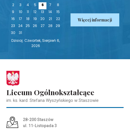
na bieżąco!
2
3
4
5
6
7
8
9
10
11
12
13
14
15
16
17
18
19
20
21
22
Więcej informacji
23
24
25
26
27
28
29
30
31
Dzisiaj: Czwartek, Sierpień 6,
2026
Liceum Ogólnokształcące
im. ks. kard. Stefana Wyszyńskiego w Staszowie
Adres pocztowy:
28-200 Staszów
ul. 11-Listopada 3