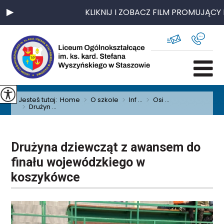
KLIKNIJ I ZOBACZ FILM PROMUJĄCY N
Jesteś tutaj:
Home
>
O szkole
>
Inf ...
>
Osi ...
>
Drużyn ...
Drużyna dziewcząt z awansem do
finału wojewódzkiego w
koszykówce