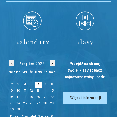
Kalendarz
Klasy
‹
›
Sierpień 2026
Przejdź na stronę
swojej klasy zobacz
Ndz
Pn
Wt
Śr
Czw
Pt
Sob
najnowsze wpisy i bądź
1
na bieżąco!
2
3
4
5
6
7
8
9
10
11
12
13
14
15
16
17
18
19
20
21
22
Więcej informacji
23
24
25
26
27
28
29
30
31
Dzisiaj: Czwartek, Sierpień 6,