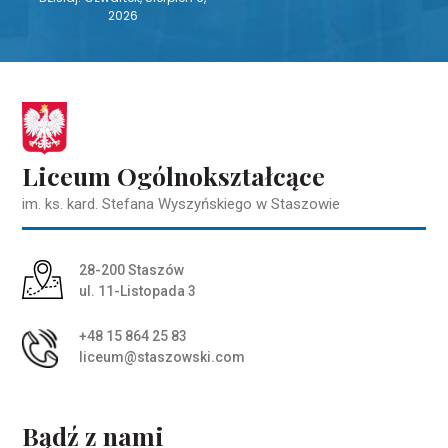
2026
Liceum Ogólnokształcące
im. ks. kard. Stefana Wyszyńskiego w Staszowie
Adres pocztowy:
28-200 Staszów
ul. 11-Listopada 3
+48 15 864 25 83
liceum@staszowski.com
Bądź z nami