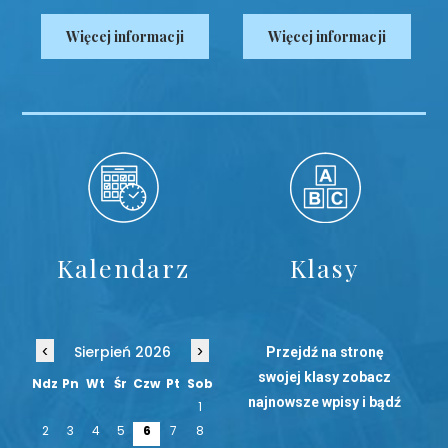
Więcej informacji
Więcej informacji
Kalendarz
Klasy
‹
›
Sierpień 2026
Przejdź na stronę
swojej klasy zobacz
Ndz
Pn
Wt
Śr
Czw
Pt
Sob
najnowsze wpisy i bądź
1
na bieżąco!
2
3
4
5
6
7
8