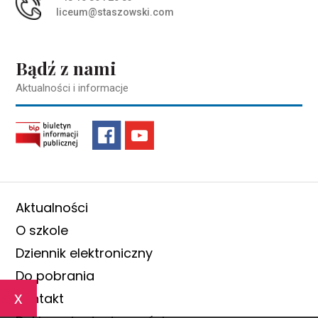
liceum@staszowski.com
Bądź z nami
Aktualności i informacje
Aktualności
O szkole
Dziennik elektroniczny
Do pobrania
x
Kontakt